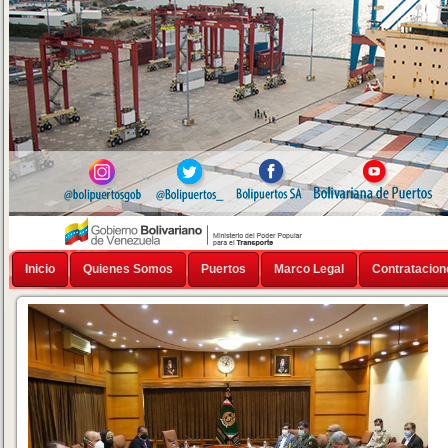
Inicio
Quienes Somos
Puertos
Marco Legal
Contratacion