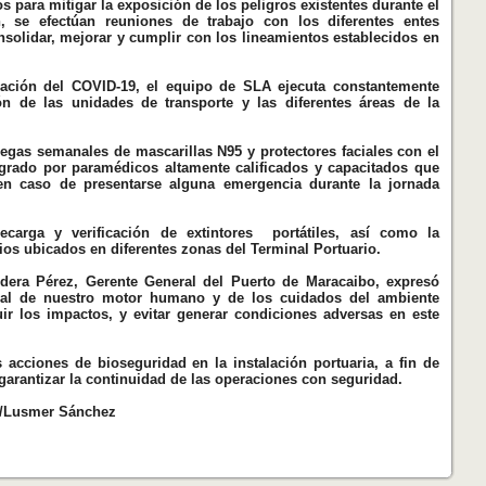
 para mitigar la exposición de los peligros existentes durante el
n, se efectúan reuniones de trabajo con los diferentes entes
solidar, mejorar y cumplir con los lineamientos establecidos en
agación del COVID-19, el equipo de SLA ejecuta constantemente
n de las unidades de transporte y las diferentes áreas de la
regas semanales de mascarillas N95 y protectores faciales con el
egrado por paramédicos altamente calificados y capacitados que
 en caso de presentarse alguna emergencia durante la jornada
ecarga y verificación de extintores portátiles, así como la
ios ubicados en diferentes zonas del Terminal Portuario.
dera Pérez, Gerente General del Puerto de Maracaibo, expresó
ral de nuestro motor humano y de los cuidados del ambiente
ir los impactos, y evitar generar condiciones adversas en este
s acciones de bioseguridad en la instalación portuaria, a fin de
 garantizar la continuidad de las operaciones con seguridad.
ro/Lusmer Sánchez