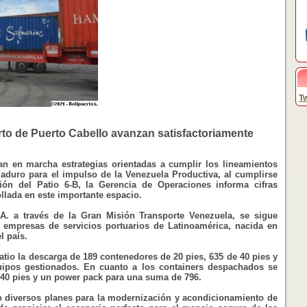
Tw
rto de Puerto Cabello avanzan satisfactoriamente
an en marcha estrategias orientadas a cumplir los lineamientos
Maduro para el impulso de la Venezuela Productiva, al cumplirse
ión del Patio 6-B, la Gerencia de Operaciones informa cifras
ollada en este importante espacio.
S.A. a través de la Gran Misión Transporte Venezuela, se sigue
empresas de servicios portuarios de Latinoamérica, nacida en
l país.
atio la descarga de 189 contenedores de 20 pies, 635 de 40 pies y
quipos gestionados. En cuanto a los containers despachados se
de 40 pies y un power pack para una suma de 796.
do diversos planes para la modernización y acondicionamiento de